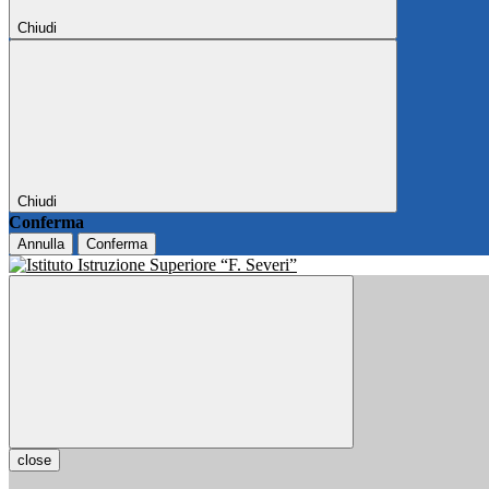
Chiudi
Chiudi
Conferma
Annulla
Conferma
close