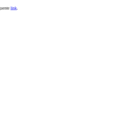
eguente
link
.