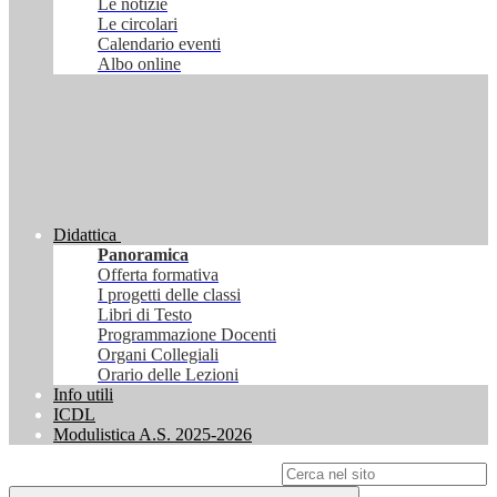
Le notizie
Le circolari
Calendario eventi
Albo online
Didattica
Panoramica
Offerta formativa
I progetti delle classi
Libri di Testo
Programmazione Docenti
Organi Collegiali
Orario delle Lezioni
Info utili
ICDL
Modulistica A.S. 2025-2026
Campo di ricerca per le pagine del sito