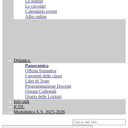
Le notizie
Le circolari
Calendario eventi
Albo online
Didattica
Panoramica
Offerta formativa
I progetti delle classi
Libri di Testo
Programmazione Docenti
Organi Collegiali
Orario delle Lezioni
Info utili
ICDL
Modulistica A.S. 2025-2026
Campo di ricerca per le pagine del sito