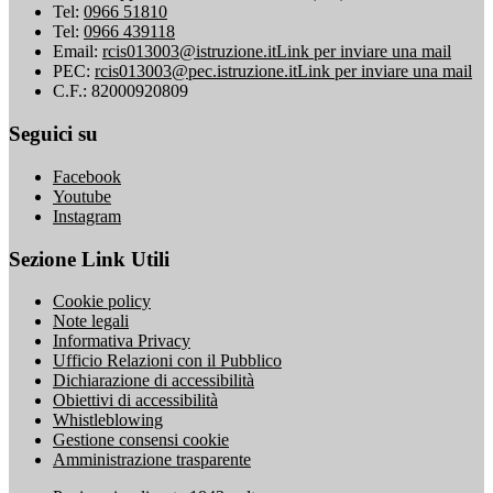
Tel:
0966 51810
Tel:
0966 439118
Email:
rcis013003@istruzione.it
Link per inviare una mail
PEC:
rcis013003@pec.istruzione.it
Link per inviare una mail
C.F.: 82000920809
Seguici su
Facebook
Youtube
Instagram
Sezione Link Utili
Cookie policy
Note legali
Informativa Privacy
Ufficio Relazioni con il Pubblico
Dichiarazione di accessibilità
Obiettivi di accessibilità
Whistleblowing
Gestione consensi cookie
Amministrazione trasparente