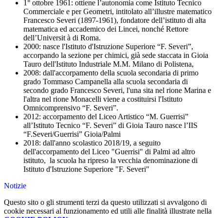
1° ottobre 1961: ottiene l’autonomia come Istituto Tecnico
Commerciale e per Geometri, intitolato all’illustre matematico
Francesco Severi (1897-1961), fondatore dell’istituto di alta
matematica ed accademico dei Lincei, nonché Rettore
dell’Universit à di Roma.
2000: nasce l'Istituto d'Istruzione Superiore “F. Severi”,
accorpando la sezione per chimici, già sede staccata in Gioia
Tauro dell'Istituto Industriale M.M. Milano di Polistena,
2008: dall'accorpamento della scuola secondaria di primo
grado Tommaso Campanella alla scuola secondaria di
secondo grado Francesco Severi, l'una sita nel rione Marina e
l'altra nel rione Monacelli viene a costituirsi l'Istituto
Omnicomprensivo “F. Severi”.
2012: accorpamento del Liceo Artistico “M. Guerrisi”
all’Istituto Tecnico “F. Severi” di Gioia Tauro nasce l’IIS
“F.Severi/Guerrisi” Gioia/Palmi
2018: dall'anno scolastico 2018/19, a seguito
dell'accorpamento del Liceo "Guerrisi" di Palmi ad altro
istituto, la scuola ha ripreso la vecchia denominazione di
Istituto d'Istruzione Superiore "F. Severi"
Notizie
Questo sito o gli strumenti terzi da questo utilizzati si avvalgono di
cookie necessari al funzionamento ed utili alle finalità illustrate nella