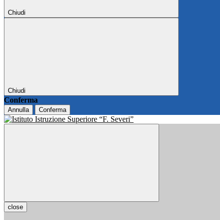
Chiudi
Chiudi
Conferma
Annulla
Conferma
close