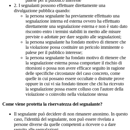
palese per il pubblico interesse
2. I segnalanti possono effettuare direttamente una
divulgazione pubblica quando:
la persona segnalante ha previamente effettuato una
segnalazione interna ed esterna ovvero ha effettuato
direttamente una segnalazione esterna e non è stato dato
riscontro entro i termini stabiliti in merito alle misure
previste o adottate per dare seguito alle segnalazioni;
la persona segnalante ha fondato motivo di ritenere che
la violazione possa costituire un pericolo imminente o
palese per il pubblico interesse;
la persona segnalante ha fondato motivo di ritenere che
la segnalazione esterna possa comportare il rischio di
ritorsioni o possa non avere efficace seguito in ragione
delle specifiche circostanze del caso concreto, come
quelle in cui possano essere occultate o distrutte prove
oppure in cui vi sia fondato timore che chi ha ricevuto
la segnalazione possa essere colluso con l'autore della
violazione o coinvolto nella violazione stessa
Come viene protetta la riservatezza del segnalante?
Il segnalante può decidere di non rimanere anonimo. In questo
caso, l'identità del segnalante, non può essere rivelata a
persone diverse da quelle competenti a ricevere o a dare
seguito alle segnalazioni