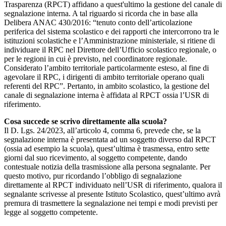
Trasparenza (RPCT) affidano a quest'ultimo la gestione del canale di
segnalazione interna. A tal riguardo si ricorda che in base alla
Delibera ANAC 430/2016: “tenuto conto dell’articolazione
periferica del sistema scolastico e dei rapporti che intercorrono tra le
istituzioni scolastiche e l’Amministrazione ministeriale, si ritiene di
individuare il RPC nel Direttore dell’Ufficio scolastico regionale, o
per le regioni in cui è previsto, nel coordinatore regionale.
Considerato l’ambito territoriale particolarmente esteso, al fine di
agevolare il RPC, i dirigenti di ambito territoriale operano quali
referenti del RPC”. Pertanto, in ambito scolastico, la gestione del
canale di segnalazione interna è affidata al RPCT ossia l’USR di
riferimento.
Cosa succede se scrivo direttamente alla scuola?
Il D. Lgs. 24/2023, all’articolo 4, comma 6, prevede che, se la
segnalazione interna è presentata ad un soggetto diverso dal RPCT
(ossia ad esempio la scuola), quest’ultima è trasmessa, entro sette
giorni dal suo ricevimento, al soggetto competente, dando
contestuale notizia della trasmissione alla persona segnalante. Per
questo motivo, pur ricordando l’obbligo di segnalazione
direttamente al RPCT individuato nell’USR di riferimento, qualora il
segnalante scrivesse al presente Istituto Scolastico, quest’ultimo avrà
premura di trasmettere la segnalazione nei tempi e modi previsti per
legge al soggetto competente.