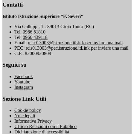
Contatti
Istituto Istruzione Superiore “F. Severi”
Via Galluppi, 1 - 89013 Gioia Tauro (RC)
Tel:
0966 51810
Tel:
0966 439118
Email:
rcis013003@istruzione.it
Link per inviare una mail
PEC:
rcis013003@pec.istruzione.it
Link per inviare una mail
C.F.: 82000920809
Seguici su
Facebook
Youtube
Instagram
Sezione Link Utili
Cookie policy
Note legali
Informativa Privacy
Ufficio Relazioni con il Pubblico
Dichiarazione di accessibilità