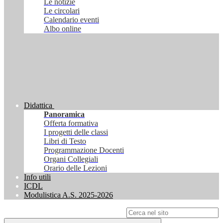
Le notizie
Le circolari
Calendario eventi
Albo online
Didattica
Panoramica
Offerta formativa
I progetti delle classi
Libri di Testo
Programmazione Docenti
Organi Collegiali
Orario delle Lezioni
Info utili
ICDL
Modulistica A.S. 2025-2026
Campo di ricerca per le pagine del sito