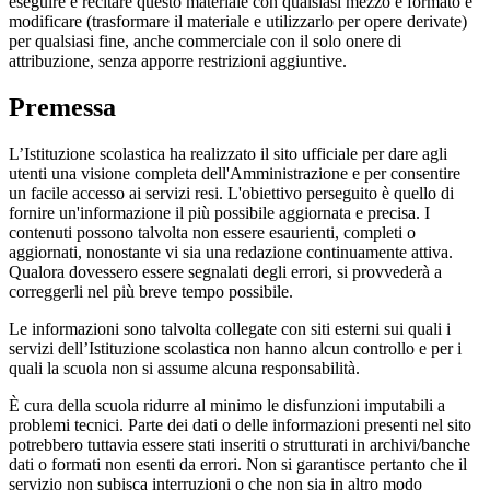
eseguire e recitare questo materiale con qualsiasi mezzo e formato e
modificare (trasformare il materiale e utilizzarlo per opere derivate)
per qualsiasi fine, anche commerciale con il solo onere di
attribuzione, senza apporre restrizioni aggiuntive.
Premessa
L’Istituzione scolastica ha realizzato il sito ufficiale per dare agli
utenti una visione completa dell'Amministrazione e per consentire
un facile accesso ai servizi resi. L'obiettivo perseguito è quello di
fornire un'informazione il più possibile aggiornata e precisa. I
contenuti possono talvolta non essere esaurienti, completi o
aggiornati, nonostante vi sia una redazione continuamente attiva.
Qualora dovessero essere segnalati degli errori, si provvederà a
correggerli nel più breve tempo possibile.
Le informazioni sono talvolta collegate con siti esterni sui quali i
servizi dell’Istituzione scolastica non hanno alcun controllo e per i
quali la scuola non si assume alcuna responsabilità.
È cura della scuola ridurre al minimo le disfunzioni imputabili a
problemi tecnici. Parte dei dati o delle informazioni presenti nel sito
potrebbero tuttavia essere stati inseriti o strutturati in archivi/banche
dati o formati non esenti da errori. Non si garantisce pertanto che il
servizio non subisca interruzioni o che non sia in altro modo