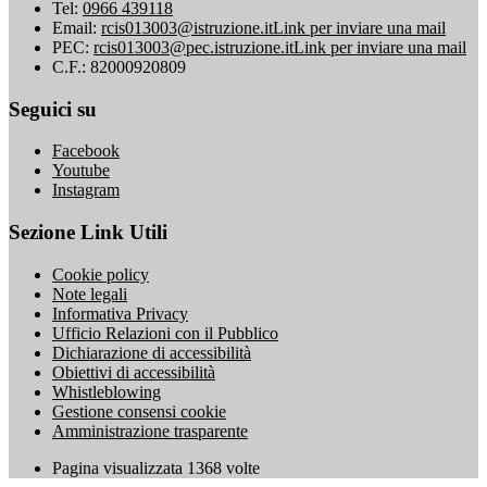
Tel:
0966 439118
Email:
rcis013003@istruzione.it
Link per inviare una mail
PEC:
rcis013003@pec.istruzione.it
Link per inviare una mail
C.F.: 82000920809
Seguici su
Facebook
Youtube
Instagram
Sezione Link Utili
Cookie policy
Note legali
Informativa Privacy
Ufficio Relazioni con il Pubblico
Dichiarazione di accessibilità
Obiettivi di accessibilità
Whistleblowing
Gestione consensi cookie
Amministrazione trasparente
Pagina visualizzata
1368
volte