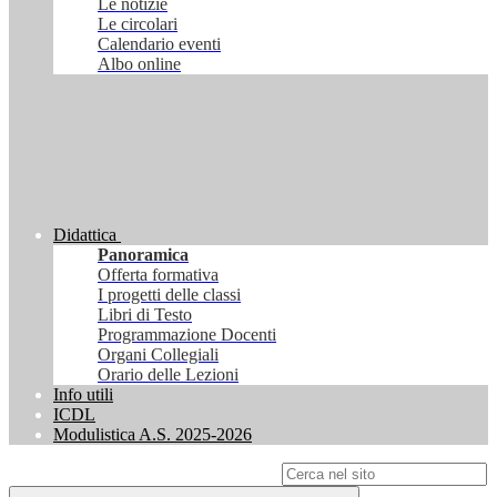
Le notizie
Le circolari
Calendario eventi
Albo online
Didattica
Panoramica
Offerta formativa
I progetti delle classi
Libri di Testo
Programmazione Docenti
Organi Collegiali
Orario delle Lezioni
Info utili
ICDL
Modulistica A.S. 2025-2026
Campo di ricerca per le pagine del sito