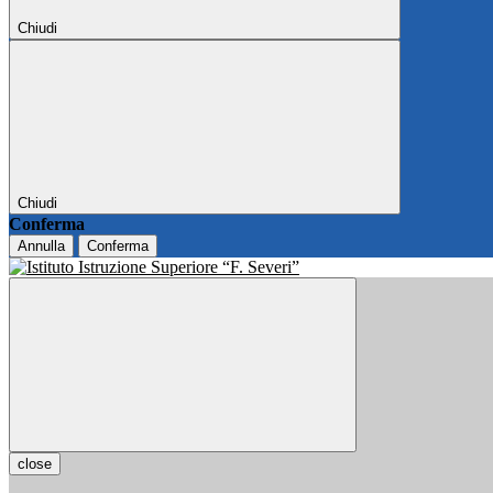
Chiudi
Chiudi
Conferma
Annulla
Conferma
close