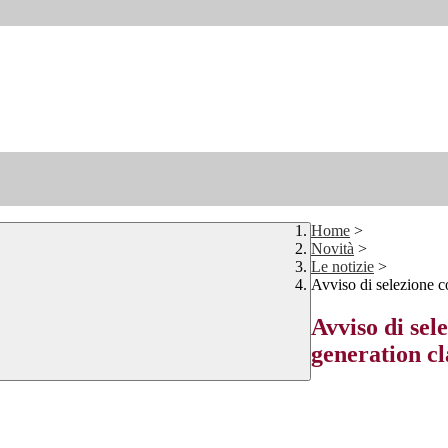
Home
>
Novità
>
Le notizie
>
Avviso di selezione 
Avviso di se
generation c