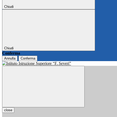
Chiudi
Chiudi
Conferma
Annulla
Conferma
close