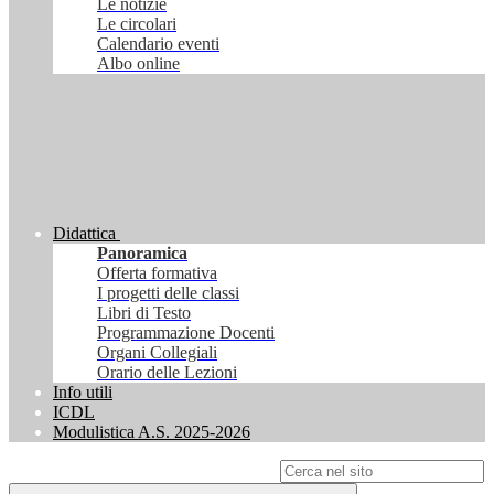
Le notizie
Le circolari
Calendario eventi
Albo online
Didattica
Panoramica
Offerta formativa
I progetti delle classi
Libri di Testo
Programmazione Docenti
Organi Collegiali
Orario delle Lezioni
Info utili
ICDL
Modulistica A.S. 2025-2026
Campo di ricerca per le pagine del sito