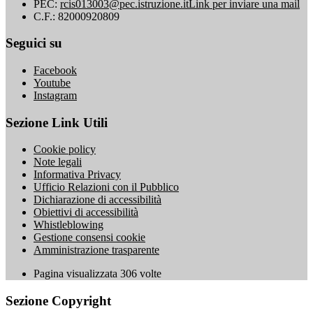
PEC:
rcis013003@pec.istruzione.it
Link per inviare una mail
C.F.: 82000920809
Seguici su
Facebook
Youtube
Instagram
Sezione Link Utili
Cookie policy
Note legali
Informativa Privacy
Ufficio Relazioni con il Pubblico
Dichiarazione di accessibilità
Obiettivi di accessibilità
Whistleblowing
Gestione consensi cookie
Amministrazione trasparente
Pagina visualizzata
306
volte
Sezione Copyright