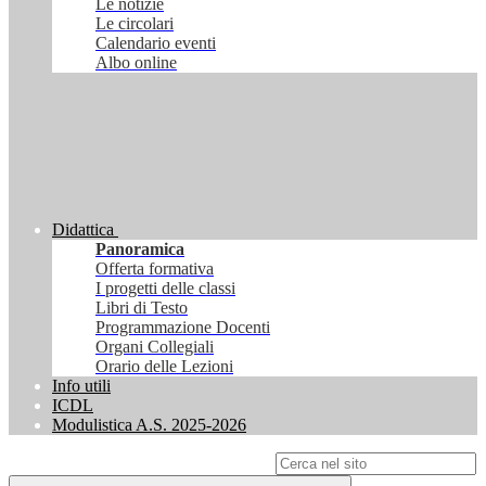
Le notizie
Le circolari
Calendario eventi
Albo online
Didattica
Panoramica
Offerta formativa
I progetti delle classi
Libri di Testo
Programmazione Docenti
Organi Collegiali
Orario delle Lezioni
Info utili
ICDL
Modulistica A.S. 2025-2026
Campo di ricerca per le pagine del sito