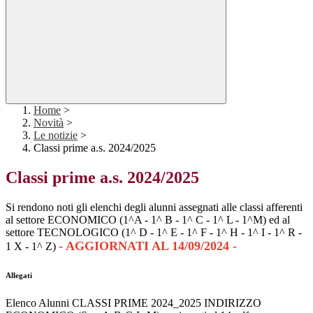
Home
>
Novità
>
Le notizie
>
Classi prime a.s. 2024/2025
Classi prime a.s. 2024/2025
Si rendono noti gli elenchi degli alunni assegnati alle classi afferenti
al settore ECONOMICO (1^A - 1^ B - 1^ C - 1^ L - 1^M) ed al
settore TECNOLOGICO (1^ D - 1^ E - 1^ F - 1^ H - 1^ I - 1^ R -
-
AGGIORNATI AL 14/09/2024 -
1 X - 1^ Z)
Allegati
Elenco Alunni CLASSI PRIME 2024_2025 INDIRIZZO