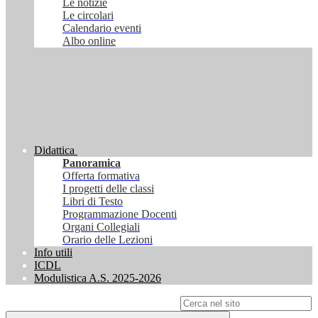
Le notizie
Le circolari
Calendario eventi
Albo online
Didattica
Panoramica
Offerta formativa
I progetti delle classi
Libri di Testo
Programmazione Docenti
Organi Collegiali
Orario delle Lezioni
Info utili
ICDL
Modulistica A.S. 2025-2026
Campo di ricerca per le pagine del sito