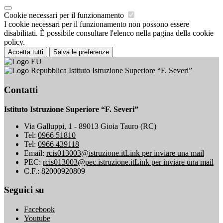
Cookie necessari per il funzionamento
I cookie necessari per il funzionamento non possono essere
disabilitati. È possibile consultare l'elenco nella pagina della cookie
policy.
Accetta tutti
Salva le preferenze
Istituto Istruzione Superiore “F. Severi”
Contatti
Istituto Istruzione Superiore “F. Severi”
Via Galluppi, 1 - 89013 Gioia Tauro (RC)
Tel:
0966 51810
Tel:
0966 439118
Email:
rcis013003@istruzione.it
Link per inviare una mail
PEC:
rcis013003@pec.istruzione.it
Link per inviare una mail
C.F.: 82000920809
Seguici su
Facebook
Youtube