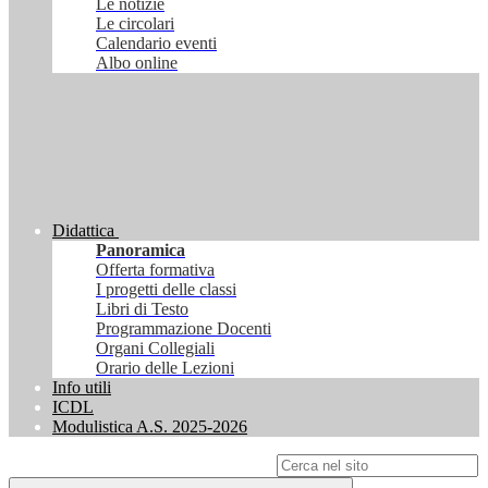
Le notizie
Le circolari
Calendario eventi
Albo online
Didattica
Panoramica
Offerta formativa
I progetti delle classi
Libri di Testo
Programmazione Docenti
Organi Collegiali
Orario delle Lezioni
Info utili
ICDL
Modulistica A.S. 2025-2026
Campo di ricerca per le pagine del sito