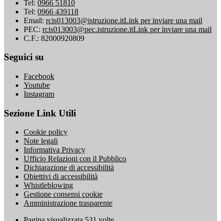
Tel:
0966 51810
Tel:
0966 439118
Email:
rcis013003@istruzione.it
Link per inviare una mail
PEC:
rcis013003@pec.istruzione.it
Link per inviare una mail
C.F.: 82000920809
Seguici su
Facebook
Youtube
Instagram
Sezione Link Utili
Cookie policy
Note legali
Informativa Privacy
Ufficio Relazioni con il Pubblico
Dichiarazione di accessibilità
Obiettivi di accessibilità
Whistleblowing
Gestione consensi cookie
Amministrazione trasparente
Pagina visualizzata
531
volte