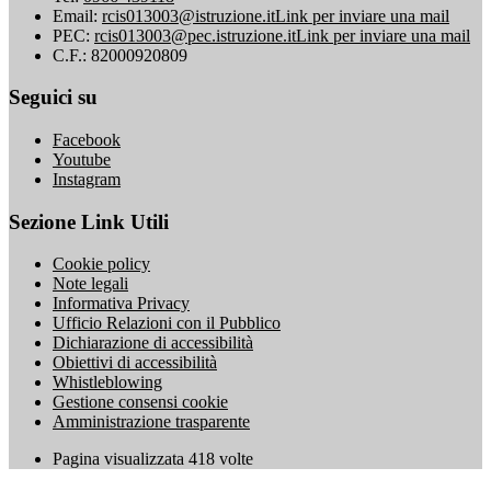
Email:
rcis013003@istruzione.it
Link per inviare una mail
PEC:
rcis013003@pec.istruzione.it
Link per inviare una mail
C.F.: 82000920809
Seguici su
Facebook
Youtube
Instagram
Sezione Link Utili
Cookie policy
Note legali
Informativa Privacy
Ufficio Relazioni con il Pubblico
Dichiarazione di accessibilità
Obiettivi di accessibilità
Whistleblowing
Gestione consensi cookie
Amministrazione trasparente
Pagina visualizzata
418
volte