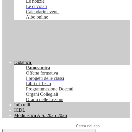
Le notizie
Le circolari
Calendario eventi
Albo online
Didattica
Panoramica
Offerta formativa
I progetti delle classi
Libri di Testo
Programmazione Docenti
Organi Collegiali
Orario delle Lezioni
Info utili
ICDL
Modulistica A.S. 2025-2026
Campo di ricerca per le pagine del sito