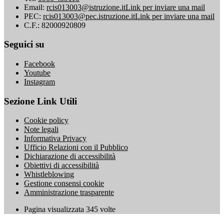
Email:
rcis013003@istruzione.it
Link per inviare una mail
PEC:
rcis013003@pec.istruzione.it
Link per inviare una mail
C.F.: 82000920809
Seguici su
Facebook
Youtube
Instagram
Sezione Link Utili
Cookie policy
Note legali
Informativa Privacy
Ufficio Relazioni con il Pubblico
Dichiarazione di accessibilità
Obiettivi di accessibilità
Whistleblowing
Gestione consensi cookie
Amministrazione trasparente
Pagina visualizzata
345
volte