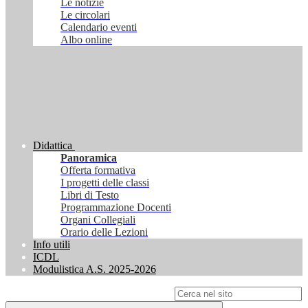
Le notizie
Le circolari
Calendario eventi
Albo online
Didattica
Panoramica
Offerta formativa
I progetti delle classi
Libri di Testo
Programmazione Docenti
Organi Collegiali
Orario delle Lezioni
Info utili
ICDL
Modulistica A.S. 2025-2026
Campo di ricerca per le pagine del sito