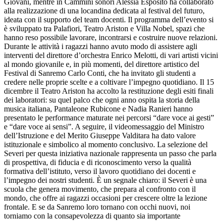
Giovani, mentre in Cammini sonori Alessia Esposito ha collaborato
alla realizzazione di una locandina dedicata al festival del futuro,
ideata con il supporto del team docenti. Il programma dell’evento si
è sviluppato tra Palafiori, Teatro Ariston e Villa Nobel, spazi che
hanno reso possibile lavorare, incontrarsi e costruire nuove relazioni.
Durante le attività i ragazzi hanno avuto modo di assistere agli
interventi del direttore d’orchestra Enrico Melotti, di vari artisti vicini
al mondo giovanile e, in più momenti, del direttore artistico del
Festival di Sanremo Carlo Conti, che ha invitato gli studenti a
credere nelle proprie scelte e a coltivare l’impegno quotidiano. Il 15
dicembre il Teatro Ariston ha accolto la restituzione degli esiti finali
dei laboratori: su quel palco che ogni anno ospita la storia della
musica italiana, Pantaleone Rubicone e Nadia Ranieri hanno
presentato le performance maturate nei percorsi “dare voce ai gesti”
e “dare voce ai sensi”. A seguire, il videomessaggio del Ministro
dell’Istruzione e del Merito Giuseppe Valditara ha dato valore
istituzionale e simbolico al momento conclusivo. La selezione del
Severi per questa iniziativa nazionale rappresenta un passo che parla
di prospettiva, di fiducia e di riconoscimento verso la qualità
formativa dell’istituto, verso il lavoro quotidiano dei docenti e
l’impegno dei nostri studenti. È un segnale chiaro: il Severi è una
scuola che genera movimento, che prepara al confronto con il
mondo, che offre ai ragazzi occasioni per crescere oltre la lezione
frontale. E se da Sanremo loro tornano con occhi nuovi, noi
torniamo con la consapevolezza di quanto sia importante