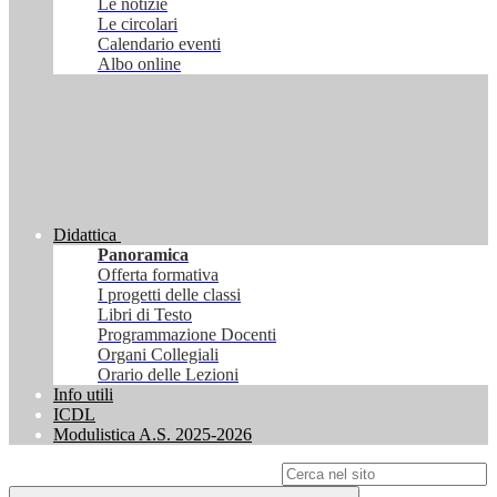
Le notizie
Le circolari
Calendario eventi
Albo online
Didattica
Panoramica
Offerta formativa
I progetti delle classi
Libri di Testo
Programmazione Docenti
Organi Collegiali
Orario delle Lezioni
Info utili
ICDL
Modulistica A.S. 2025-2026
Campo di ricerca per le pagine del sito