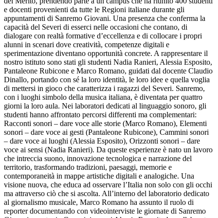
del Merito, prendendo parte a un campus che ha riunito 400 studenti
e docenti provenienti da tutte le Regioni italiane durante gli
appuntamenti di Sanremo Giovani. Una presenza che conferma la
capacità del Severi di esserci nelle occasioni che contano, di
dialogare con realtà formative d’eccellenza e di collocare i propri
alunni in scenari dove creatività, competenze digitali e
sperimentazione diventano opportunità concrete. A rappresentare il
nostro istituto sono stati gli studenti Nadia Ranieri, Alessia Esposito,
Pantaleone Rubicone e Marco Romano, guidati dal docente Claudio
Dinallo, portando con sé la loro identità, le loro idee e quella voglia
di mettersi in gioco che caratterizza i ragazzi del Severi. Sanremo,
con i luoghi simbolo della musica italiana, è diventata per quattro
giorni la loro aula. Nei laboratori dedicati al linguaggio sonoro, gli
studenti hanno affrontato percorsi differenti ma complementari:
Racconti sonori – dare voce alle storie (Marco Romano), Elementi
sonori – dare voce ai gesti (Pantaleone Rubicone), Cammini sonori
– dare voce ai luoghi (Alessia Esposito), Orizzonti sonori – dare
voce ai sensi (Nadia Ranieri). Da queste esperienze è nato un lavoro
che intreccia suono, innovazione tecnologica e narrazione del
territorio, trasformando tradizioni, paesaggi, memorie e
contemporaneità in mappe artistiche digitali e analogiche. Una
visione nuova, che educa ad osservare l’Italia non solo con gli occhi
ma attraverso ciò che si ascolta. All’interno del laboratorio dedicato
al giornalismo musicale, Marco Romano ha assunto il ruolo di
reporter documentando con videointerviste le giornate di Sanremo