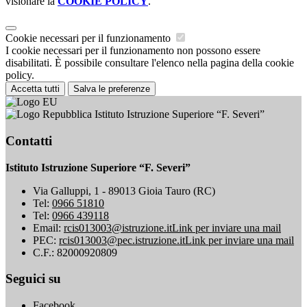
visionare la
COOKIE POLICY
.
Cookie necessari per il funzionamento
I cookie necessari per il funzionamento non possono essere
disabilitati. È possibile consultare l'elenco nella pagina della cookie
policy.
Accetta tutti
Salva le preferenze
Istituto Istruzione Superiore “F. Severi”
Contatti
Istituto Istruzione Superiore “F. Severi”
Via Galluppi, 1 - 89013 Gioia Tauro (RC)
Tel:
0966 51810
Tel:
0966 439118
Email:
rcis013003@istruzione.it
Link per inviare una mail
PEC:
rcis013003@pec.istruzione.it
Link per inviare una mail
C.F.: 82000920809
Seguici su
Facebook