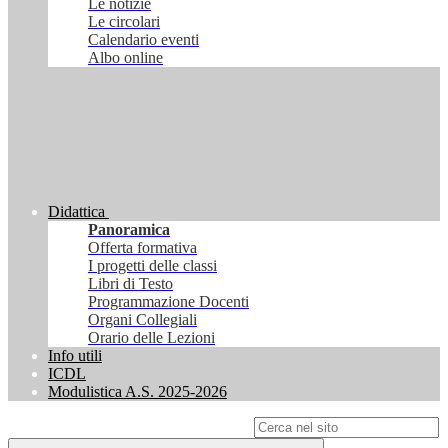
Le notizie
Le circolari
Calendario eventi
Albo online
Didattica
Panoramica
Offerta formativa
I progetti delle classi
Libri di Testo
Programmazione Docenti
Organi Collegiali
Orario delle Lezioni
Info utili
ICDL
Modulistica A.S. 2025-2026
Campo di ricerca per le pagine del sito