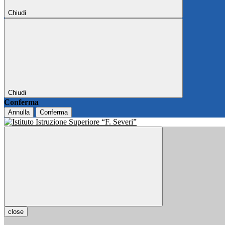
Chiudi
Chiudi
Conferma
Annulla
Conferma
close