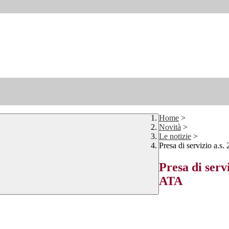
Home
>
Novità
>
Le notizie
>
Presa di servizio a.s
Presa di serv
ATA