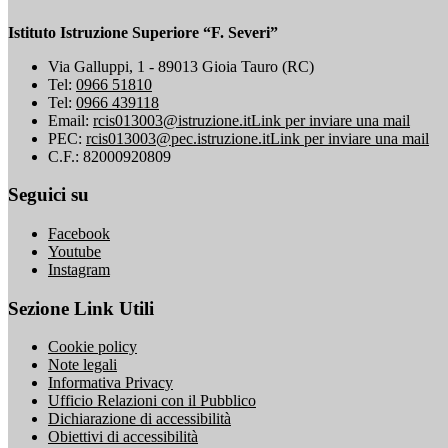
Istituto Istruzione Superiore “F. Severi”
Via Galluppi, 1 - 89013 Gioia Tauro (RC)
Tel:
0966 51810
Tel:
0966 439118
Email:
rcis013003@istruzione.it
Link per inviare una mail
PEC:
rcis013003@pec.istruzione.it
Link per inviare una mail
C.F.: 82000920809
Seguici su
Facebook
Youtube
Instagram
Sezione Link Utili
Cookie policy
Note legali
Informativa Privacy
Ufficio Relazioni con il Pubblico
Dichiarazione di accessibilità
Obiettivi di accessibilità