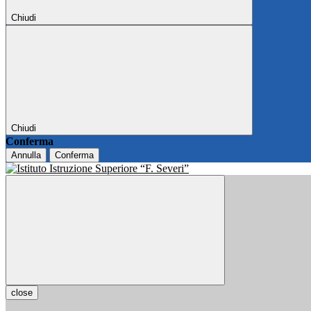
Chiudi
Chiudi
Conferma
Annulla
Conferma
close