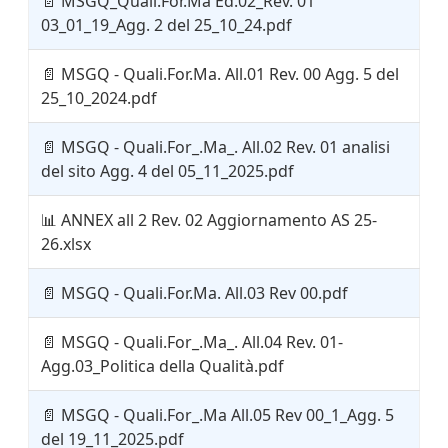
📄
MSGQ_Quali.For.Ma Ed.02_Rev. 01
03_01_19_Agg. 2 del 25_10_24.pdf
📄
MSGQ - Quali.For.Ma. All.01 Rev. 00 Agg. 5 del
25_10_2024.pdf
📄
MSGQ - Quali.For_.Ma_. All.02 Rev. 01 analisi
del sito Agg. 4 del 05_11_2025.pdf
📊
ANNEX all 2 Rev. 02 Aggiornamento AS 25-
26.xlsx
📄
MSGQ - Quali.For.Ma. All.03 Rev 00.pdf
📄
MSGQ - Quali.For_.Ma_. All.04 Rev. 01-
Agg.03_Politica della Qualità.pdf
📄
MSGQ - Quali.For_.Ma All.05 Rev 00_1_Agg. 5
del 19_11_2025.pdf