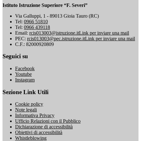
Istituto Istruzione Superiore “F. Severi”
Via Galluppi, 1 - 89013 Gioia Tauro (RC)
Tel:
0966 51810
Tel:
0966 439118
Email:
rcis013003@istruzione.it
Link per inviare una mail
PEC:
rcis013003@pec.istruzione.it
Link per inviare una mail
C.F.: 82000920809
Seguici su
Facebook
Youtube
Instagram
Sezione Link Utili
Cookie policy
Note legali
Informativa Privacy
Ufficio Relazioni con il Pubblico
Dichiarazione di accessibilità
Obiettivi di accessibilità
Whistleblowing