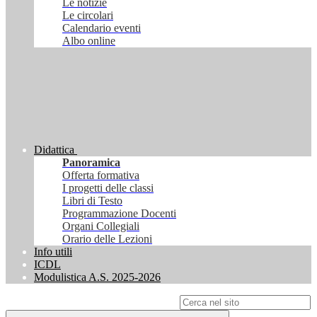
Le notizie
Le circolari
Calendario eventi
Albo online
Didattica
Panoramica
Offerta formativa
I progetti delle classi
Libri di Testo
Programmazione Docenti
Organi Collegiali
Orario delle Lezioni
Info utili
ICDL
Modulistica A.S. 2025-2026
Campo di ricerca per le pagine del sito