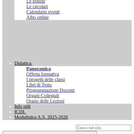
Le notizie
Le circolari
Calendario eventi
Albo online
Didattica
Panoramica
Offerta formativa
I progetti delle classi
Libri di Testo
Programmazione Docenti
Organi Collegiali
Orario delle Lezioni
Info utili
ICDL
Modulistica A.S. 2025-2026
Campo di ricerca per le pagine del sito