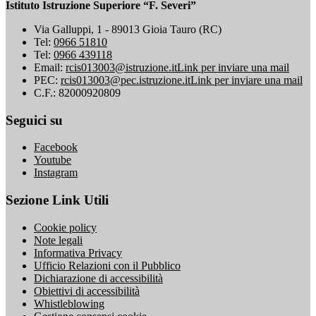
Istituto Istruzione Superiore “F. Severi”
Via Galluppi, 1 - 89013 Gioia Tauro (RC)
Tel:
0966 51810
Tel:
0966 439118
Email:
rcis013003@istruzione.it
Link per inviare una mail
PEC:
rcis013003@pec.istruzione.it
Link per inviare una mail
C.F.: 82000920809
Seguici su
Facebook
Youtube
Instagram
Sezione Link Utili
Cookie policy
Note legali
Informativa Privacy
Ufficio Relazioni con il Pubblico
Dichiarazione di accessibilità
Obiettivi di accessibilità
Whistleblowing