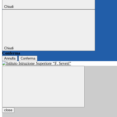
Chiudi
Chiudi
Conferma
Annulla
Conferma
close