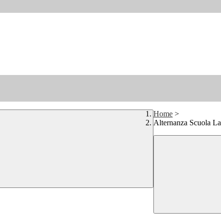
Home
>
Alternanza Scuola L