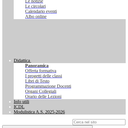
Le notizie
Le circolari
Calendario eventi
Albo online
Didattica
Panoramica
Offerta formativa
I progetti delle classi
Libri di Testo
Programmazione Docenti
Organi Collegiali
Orario delle Lezioni
Info utili
ICDL
Modulistica A.S. 2025-2026
Campo di ricerca per le pagine del sito