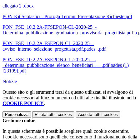
allegato 2 .docx
PON Kit Scolastici - Proroga Termini Presentazione Richieste.pdf
PON_FSE_10.2.2A-FFSEPON-CL-2020-25_-
Determina_pubblicazione_graduatoria_provvisoria_progettista.pdf.p.
PON_FSE_10.2.2A-FSEPON-CL-2020-25_-
avviso_interno_selezione_progettista.pdf.pades_.pdf
PON_FSE_10.2.2A-FSEPON-CL-2020-25__-
_determina_pubblicazione_elenco_beneficiari_.__.pdf.pades (1)
[23199].pdf
Notizie
Questo sito o gli strumenti terzi da questo utilizzati si avvalgono di
cookie necessari al funzionamento ed utili alle finalità illustrate nella
COOKIE POLICY
.
Personalizza
Rifiuta tutti
i cookies
Accetta tutti
i cookies
Gestione cookie
In questa schermata è possibile scegliere quali cookie consentire.
I cookie necessari sono quelli che consentono il funzionamento della