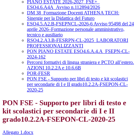
PIANO ESTATE 2026-2027_FSE+_
ESO4.6.A4A_Avviso n.112894/2026
DM 38_Formazione Docenti ATHENA TECH:
Sinergie per la Didattica del Futuro
ESO4.5.A2.B-FSEPNCL-2026-6 Avviso 95498 del 24
aprile 2026–Formazione personale amministrativo,
tecnico e ausiliario
RSO4.2.A3.B-FESRPN-CL-2025_LABORATORI
PROFESSIONALIZZANTI
PON PIANO ESTATE ESO4.6.A.4.A_FSEPN-CL-
2024-162
Percorsi formativi di lingua straniera e PCTO all’estero.
AZIONI 10.2.2A e 10.6.6B
POR-FESR
PON FSE - Supporto per libri di testo e kit scolastici
per secondarie di I e II grado10.2.2A-FSEPON-CL-
2020-25
PON FSE - Supporto per libri di testo e
kit scolastici per secondarie di I e II
grado10.2.2A-FSEPON-CL-2020-25
Allegato 1.docx