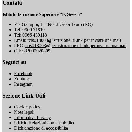
Contatti
Istituto Istruzione Superiore “F. Severi”
Via Galluppi, 1 - 89013 Gioia Tauro (RC)
Tel:
0966 51810
Tel:
0966 439118
Email:
rcis013003@istruzione.it
Link per inviare una mail
PEC:
rcis013003@pec.istruzione.it
Link per inviare una mail
C.F.: 82000920809
Seguici su
Facebook
Youtube
Instagram
Sezione Link Utili
Cookie policy
Note legali
Informativa Privacy
Ufficio Relazioni con il Pubblico
Dichiarazione di accessibilità