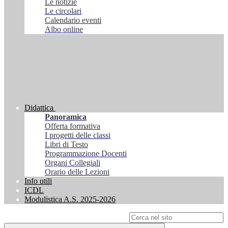
Le notizie
Le circolari
Calendario eventi
Albo online
Didattica
Panoramica
Offerta formativa
I progetti delle classi
Libri di Testo
Programmazione Docenti
Organi Collegiali
Orario delle Lezioni
Info utili
ICDL
Modulistica A.S. 2025-2026
Campo di ricerca per le pagine del sito