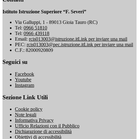
Istituto Istruzione Superiore “F. Severi”
Via Galluppi, 1 - 89013 Gioia Tauro (RC)
Tel:
0966 51810
Tel:
0966 439118
Email:
rcis013003@istruzione.it
Link per inviare una mail
PEC:
rcis013003@pec.istruzione.it
Link per inviare una mail
C.F.: 82000920809
Seguici su
Facebook
Youtube
Instagram
Sezione Link Utili
Cookie policy
Note legali
Informativa Privacy
Ufficio Relazioni con il Pubblico
Dichiarazione di accessibilità
Obiettivi di accessibilità