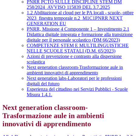
PNRR PCTO SULLE DISCIPLINE STEM DM
258/2024_AVVISO 115839 DEL 3.7.2025
1.2 Abilitazione al cloud per le PA locali - scuole- ottbre
2023_finestra temporale n.2_M1C1PNRR NEXT
GENERATION EU
PNRR, Missione 4 Componente 1 – Investimento 2.1
Didattica digitale integrata e formazione alla transizione
digitale per il personale scolastico (DM 66/2023)
COMPETENZE STEM E MULTILINGUISTICHE
NELLE SCUOLE STATALI (D.M. 65/2023)
Azioni di prevenzione e contrasto alla dispersione
scolastica
Next generation classroom-Trasformazione aule in
ambienti innovativi di apprendimento
Next generation labs-Laboratori per le professioni
digitali del futuro
Esperienza del cittadino nei Servizi Pubblici - Scuole
Misura 1.4.1.
Next generation classroom-
Trasformazione aule in ambienti
innovativi di apprendimento