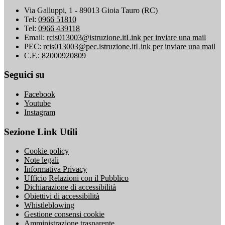
Via Galluppi, 1 - 89013 Gioia Tauro (RC)
Tel:
0966 51810
Tel:
0966 439118
Email:
rcis013003@istruzione.it
Link per inviare una mail
PEC:
rcis013003@pec.istruzione.it
Link per inviare una mail
C.F.: 82000920809
Seguici su
Facebook
Youtube
Instagram
Sezione Link Utili
Cookie policy
Note legali
Informativa Privacy
Ufficio Relazioni con il Pubblico
Dichiarazione di accessibilità
Obiettivi di accessibilità
Whistleblowing
Gestione consensi cookie
Amministrazione trasparente