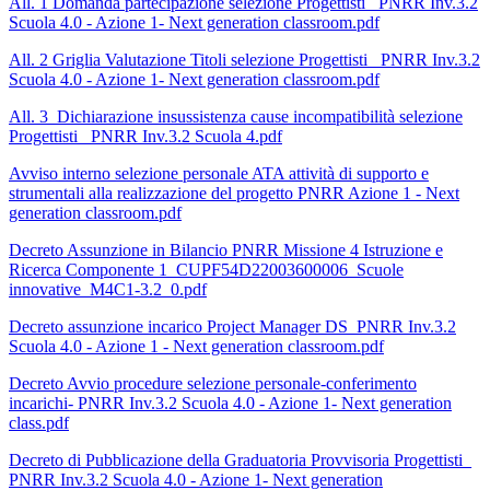
All. 1 Domanda partecipazione selezione Progettisti_ PNRR Inv.3.2
Scuola 4.0 - Azione 1- Next generation classroom.pdf
All. 2 Griglia Valutazione Titoli selezione Progettisti_ PNRR Inv.3.2
Scuola 4.0 - Azione 1- Next generation classroom.pdf
All. 3_Dichiarazione insussistenza cause incompatibilità selezione
Progettisti_ PNRR Inv.3.2 Scuola 4.pdf
Avviso interno selezione personale ATA attività di supporto e
strumentali alla realizzazione del progetto PNRR Azione 1 - Next
generation classroom.pdf
Decreto Assunzione in Bilancio PNRR Missione 4 Istruzione e
Ricerca Componente 1_CUPF54D22003600006_Scuole
innovative_M4C1-3.2_0.pdf
Decreto assunzione incarico Project Manager DS_PNRR Inv.3.2
Scuola 4.0 - Azione 1 - Next generation classroom.pdf
Decreto Avvio procedure selezione personale-conferimento
incarichi- PNRR Inv.3.2 Scuola 4.0 - Azione 1- Next generation
class.pdf
Decreto di Pubblicazione della Graduatoria Provvisoria Progettisti_
PNRR Inv.3.2 Scuola 4.0 - Azione 1- Next generation