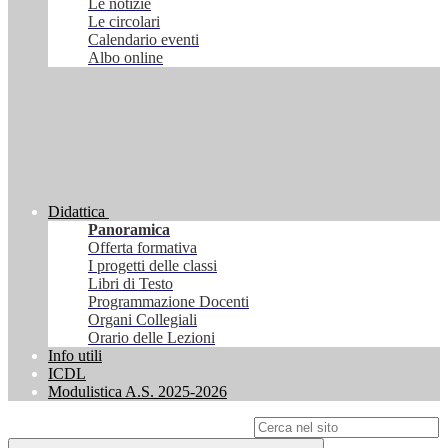
Le notizie
Le circolari
Calendario eventi
Albo online
Didattica
Panoramica
Offerta formativa
I progetti delle classi
Libri di Testo
Programmazione Docenti
Organi Collegiali
Orario delle Lezioni
Info utili
ICDL
Modulistica A.S. 2025-2026
Campo di ricerca per le pagine del sito