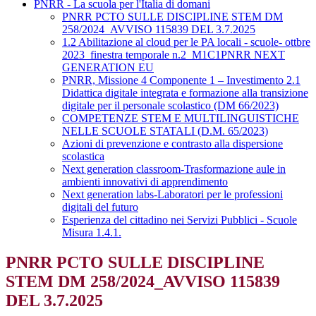
PNRR - La scuola per l'Italia di domani
PNRR PCTO SULLE DISCIPLINE STEM DM
258/2024_AVVISO 115839 DEL 3.7.2025
1.2 Abilitazione al cloud per le PA locali - scuole- ottbre
2023_finestra temporale n.2_M1C1PNRR NEXT
GENERATION EU
PNRR, Missione 4 Componente 1 – Investimento 2.1
Didattica digitale integrata e formazione alla transizione
digitale per il personale scolastico (DM 66/2023)
COMPETENZE STEM E MULTILINGUISTICHE
NELLE SCUOLE STATALI (D.M. 65/2023)
Azioni di prevenzione e contrasto alla dispersione
scolastica
Next generation classroom-Trasformazione aule in
ambienti innovativi di apprendimento
Next generation labs-Laboratori per le professioni
digitali del futuro
Esperienza del cittadino nei Servizi Pubblici - Scuole
Misura 1.4.1.
PNRR PCTO SULLE DISCIPLINE
STEM DM 258/2024_AVVISO 115839
DEL 3.7.2025