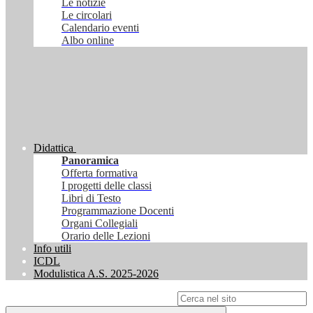
Le notizie
Le circolari
Calendario eventi
Albo online
Didattica
Panoramica
Offerta formativa
I progetti delle classi
Libri di Testo
Programmazione Docenti
Organi Collegiali
Orario delle Lezioni
Info utili
ICDL
Modulistica A.S. 2025-2026
Campo di ricerca per le pagine del sito